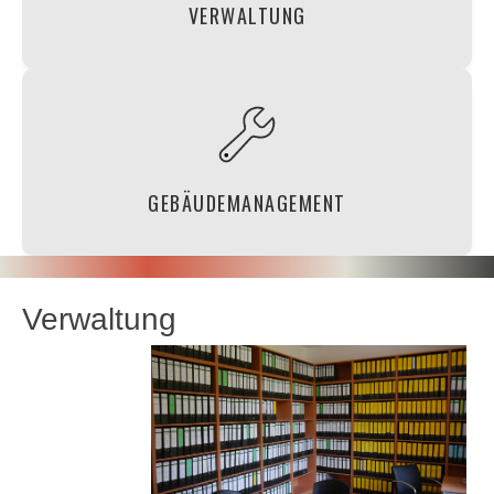
weiterlesen
VERWALTUNG
Ihr kompletter Hausmeisterservice aus
einer Hand, zuverlässig und von hoher
Qualität.
GEBÄUDEMANAGEMENT
weiterlesen
Verwaltung