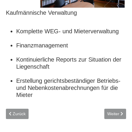
Kaufmännische Verwaltung
Komplette WEG- und Mieterverwaltung
Finanzmanagement
Kontinuierliche Reports zur Situation der
Liegenschaft
Erstellung gerichtsbeständiger Betriebs-
und Nebenkostenabrechnungen für die
Mieter
Vorheriger Beitrag: Vermietung
Nächster Bei
Zurück
Weiter