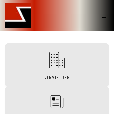
≡
Vermietungsservice durch unseren
Partner Dr. Heilmann und Petters
Immobilien- Management
VERMIETUNG
weiterlesen
Professionelle Immobilienverwaltung für
Ihre Wohn- und Gewerbeobjekte!